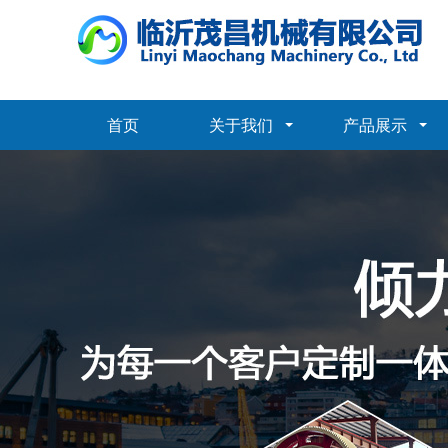
首页
关于我们
产品展示