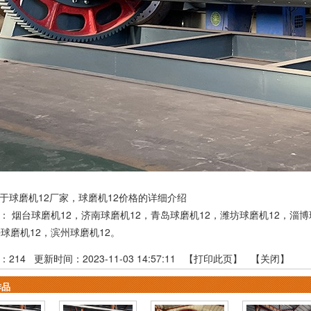
于球磨机12厂家，球磨机12价格的详细介绍
品：
烟台球磨机12
，
济南球磨机12
，
青岛球磨机12
，
潍坊球磨机12
，
淄博
球磨机12
，
滨州球磨机12
。
：
214
更新时间：2023-11-03 14:57:11 【
打印此页
】 【
关闭
】
作品