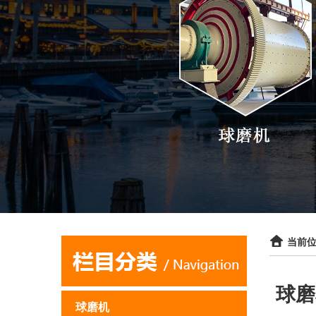
当前位
球磨
球磨机