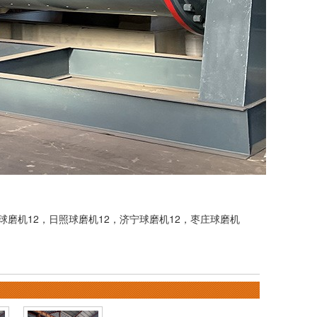
球磨机12
，
日照球磨机12
，
济宁球磨机12
，
枣庄球磨机