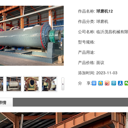
作品名称:
球磨机12
作品分类:
球磨机
公司名称:
临沂茂昌机械有
型号规格:
产品用途:
产品价格:
面议
添加时间:
2023-11-03
分 享:
详情