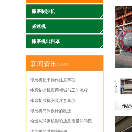
棒磨制沙机
减速机
棒磨机出料罩
新闻资讯
NEWS
球磨机配平操作注意事项‌
棒磨制砂机应用领域与工艺流程
棒磨制砂机安装注意事项
作品
球磨机筒体设计的改进
粉煤灰球磨机影响成品质量的问题
球磨机的维护和检修