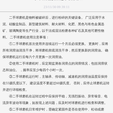
23/11/30 09:39:11
二手球磨机是物料被破碎后，进行粉碎的关键设备。 广泛应用于水
泥、硅酸盐制品、新型建筑材料、耐火材料、化肥、黑色与有色金属选
矿、玻璃陶瓷等生产行业，以干法或湿法粉磨各种矿石及其他可磨性物
料。 二手球磨机使用注意事项：
①二手球磨机首次使用并连续运行一个月后必须更换。 更换时，应将
所有润滑油清洗干净，将球磨机彻底清洗干净，然后更换新的润滑油。 确
保球磨机运行后每六个月更换一次润滑油。
②使用二手球磨机时，应定期监测各润滑点的润滑情况，包括润滑状
态和油位。 ，频率应至少每四个小时一次。
③二手球磨机运行时，主轴承、传动轴、减速机的润滑油温度应保持
在55摄氏度以下。 建议温度不要超过60摄氏度。 否则，应停止球磨机运转
并进行详细检查。
④二手球磨机在运转过程中应保持平稳，无强烈振动、异常噪音、电
流异常波动等现象，如发现上述问题，应及时对球磨机进行检查和调整。
⑤二手球磨机日常维护时，需确定紧固件是否在使用中、松动或磨