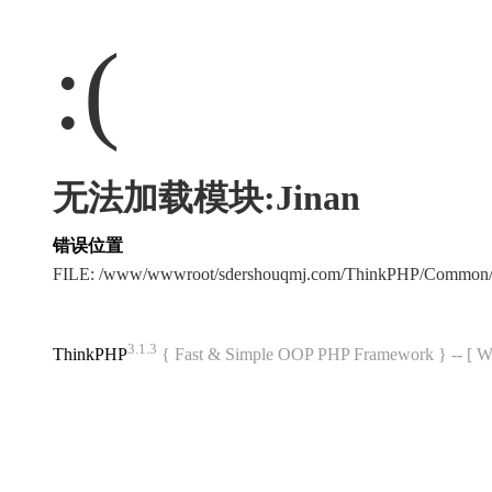
:(
无法加载模块:Jinan
错误位置
FILE: /www/wwwroot/sdershouqmj.com/ThinkPHP/Common/
3.1.3
ThinkPHP
{ Fast & Simple OOP PHP Framework } -- 