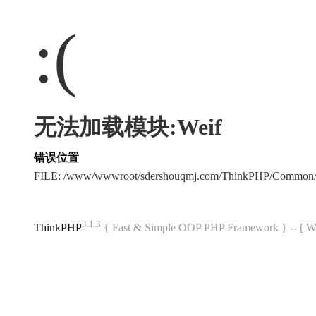
:(
无法加载模块:Weif
错误位置
FILE: /www/wwwroot/sdershouqmj.com/ThinkPHP/Common/
3.1.3
ThinkPHP
{ Fast & Simple OOP PHP Framework } -- 