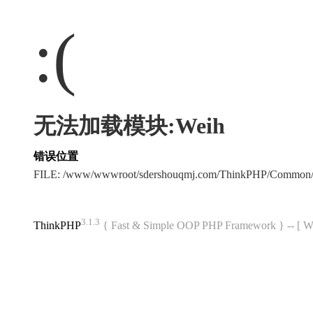
:(
无法加载模块:Weih
错误位置
FILE: /www/wwwroot/sdershouqmj.com/ThinkPHP/Common/
3.1.3
ThinkPHP
{ Fast & Simple OOP PHP Framework } -- 