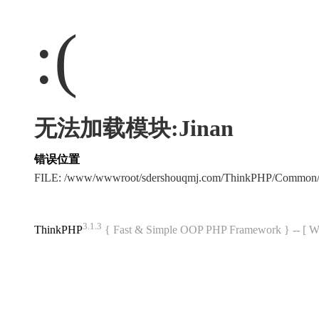
:(
无法加载模块:Jinan
错误位置
FILE: /www/wwwroot/sdershouqmj.com/ThinkPHP/Common/
3.1.3
ThinkPHP
{ Fast & Simple OOP PHP Framework } -- 